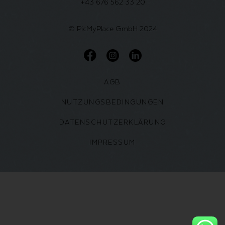
+43 676 562 33 20
© PicMyPlace GmbH 2024
AGB
NUTZUNGSBEDINGUNGEN
DATENSCHUTZERKLÄRUNG
IMPRESSUM