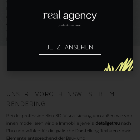
eines Wohn- oder Arbeitsbereiches. Hier werden gezielt die
Emotionen der Interessentinnen und Interessenten
angesprochen, denn ein Raum wird voll eingerichtet gezeigt,
als Vision, was aus ihm werden könnte, er bewohnt ist. Diese
Visualisierung ist auch für fertig gestellte Immobilien, die
jedoch noch leer stehen, interessant.
JETZT ANSEHEN
UNSERE VORGEHENS­WEISE BEIM
RENDERING
Bei der professionellen 3D-Visualisierung von außen wie von
innen modellieren wir die Immobilie jeweils
detailgetreu
nach
Plan und wählen für die grafische Darstellung Texturen sowie
Elemente entsprechend der Bau- und