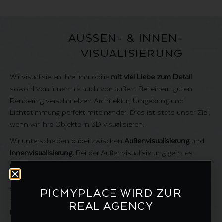
AUSSEN- & INNEN­
VISUALISIERUNG
Wir visualisieren Ihre Immobilie
mit viel Liebe zum Detail
sowohl von innen als auch von außen. Bei einem guten
Rendering verschmelzen Architektur, Umgebung und
Lichtstimmung perfekt miteinander. Dies ist stets unser Ziel,
wenn wir Ihre Objekte in 3D visualisieren.
Wir unterscheiden dabei zwischen
Außenvisualisierung
und
Innenvisualisierung.
Bei der Außenvisualisierung geht es
primär darum, das gesamte Bauvorhaben architektonisch
darzustellen und zu präsentieren, wie sich das Gebäude in
seine Umgebung einfügt. Sie ist insbesondere für noch nicht
PICMYPLACE WIRD ZUR
fertig errichtete Objekte interessant. Im Gegensatz dazu
REAL AGENCY
konzentriert sich die Innenvisualisierung auf die Präsentation