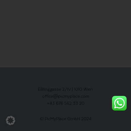
Eßlinggasse 2/IV | 1010 Wien
office@picmyplace.com
+43 676 562 33 20
© PicMyPlace GmbH 2024