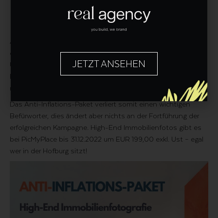
Auch Digitalisierungsexperte Nicolas Oberlik kann sich über
das Schreiben nur wundern. „Warum sollte sich ein
JETZT ANSEHEN
Unternehmen wie PicMyPlace überhaupt mit
Fotomontagen und Bildbearbeitung auskennen? Das ist
nun wirklich nicht unser Spezialgebiet!“
Das Anti-Inflations-Paket verliert somit einen wichtigen
Befürworter, dies ändert aber nichts an der Fortführung der
erfolgreichen Kampagne. High-End Immobilienfotos gibt es
bei PicMyPlace bis 31.12.2022 um EUR 199,00 exkl. Ust – egal
wer in der Hofburg sitzt!