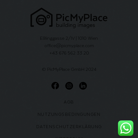
Eßlinggasse 2/IV | 1010 Wien
office@picmyplace.com
+43 676 562 33 20
© PicMyPlace GmbH 2024
AGB
NUTZUNGSBEDINGUNGEN
DATENSCHUTZERKLÄRUNG