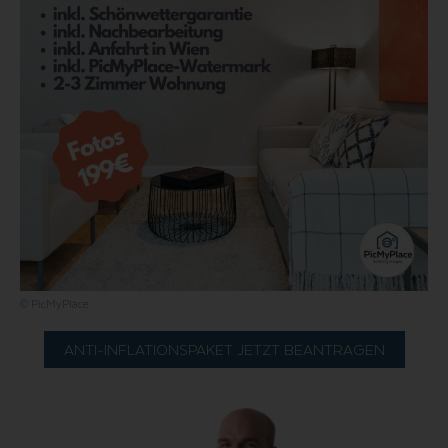
© PicMyPlace
ANTI-INFLATIONSPAKET JETZT BEANTRAGEN