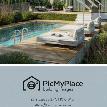
JETZT ANSEHEN
Eßlinggasse 2/IV | 1010 Wien
office@picmyplace.com