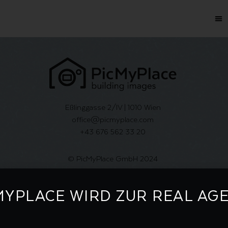
Eßlinggasse 2/IV | 1010 Wien
office@picmyplace.com
+43 676 562 33 20
© PicMyPlace GmbH 2024
MYPLACE WIRD ZUR REAL AG