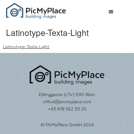
Latinotype-Texta-Light
Latinotype-Texta-Light
Eßlinggasse 2/IV | 1010 Wien
office@picmyplace.com
+43 676 562 33 20
© PicMyPlace GmbH 2024