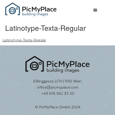
Latinotype-Texta-Regular
Latinotype-Texta-Regular
Eßlinggasse 2/IV | 1010 Wien
office@picmyplace.com
+43 676 562 33 20
© PicMyPlace GmbH 2024